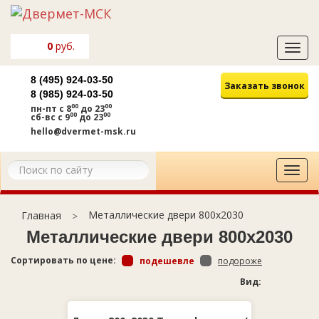
0
руб.
Tog
navi
8 (495) 924-03-50
Заказать звонок
8 (985) 924-03-50
00
00
пн-пт
с 8
до 23
00
00
сб-вс
с 9
до 23
hello@dvermet-msk.ru
Tog
navi
Металлические двери 800х2030
Главная
Металлические двери 800х2030
Сортировать по цене:
подешевле
подороже
Вид: