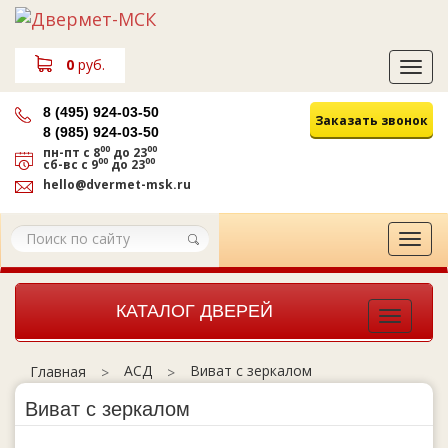
0
руб.
Tog
navi
8 (495) 924-03-50
Заказать звонок
8 (985) 924-03-50
00
00
пн-пт
с 8
до 23
00
00
сб-вс
с 9
до 23
hello@dvermet-msk.ru
Tog
navi
КАТАЛОГ ДВЕРЕЙ
Toggle
navigat
АСД
Виват с зеркалом
Главная
Виват с зеркалом