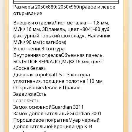
Размеры 2050х880; 2050х960правое и левое
открывание
Внешняя отделкаЛист металла — 1,8 мм,
МДФ 16 мм, 3Dпанель, цвет «8041-80 дуб
фактурный горький шоколад» ; Наличник
МДФ 90 мм (с загибом)
Уплотнение3 контура.
Внутренняя отделкаОбъемная панель,
БОЛЬШОЕ ЗЕРКАЛО ,МДФ 16 мм, цвет:
«Сосна белая»
Дверная коробкаП-5 – 3 контура
уплотнения, толщина полотна 110 мм
ОткрываниеЛевое и Правое.
ЗадвижкаЕсть
ГлазокЕсть
Замок основнойGuardian 3211
Замок дополнительныйGuardian 3001
Порошковое покрытиеМуар черный
ДополнительноЕвроцилиндр К-В