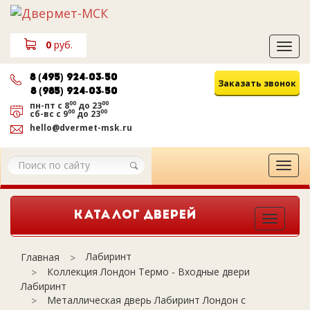
0
руб.
Tog
navi
8 (495) 924-03-50
Заказать звонок
8 (985) 924-03-50
00
00
пн-пт
с 8
до 23
00
00
сб-вс
с 9
до 23
hello@dvermet-msk.ru
Tog
navi
КАТАЛОГ ДВЕРЕЙ
Togg
navi
Лабиринт
Главная
Коллекция Лондон Термо - Входные двери
Лабиринт
Металлическая дверь Лабиринт Лондон с