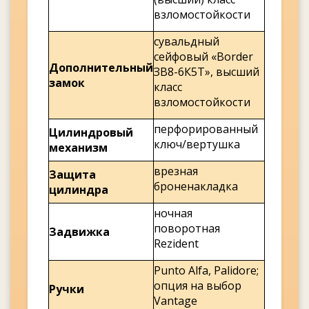
взломостойкости
сувальдный
сейфовый «Border
Дополнительный
ЗВ8-6К5Т», высший
замок
класс
взломостойкости
перфорированный
Цилиндровый
ключ/вертушка
механизм
врезная
Защита
броненакладка
цилиндра
ночная
поворотная
Задвижка
Rezident
Punto Alfa, Palidore;
опция на выбор
Ручки
Vantage