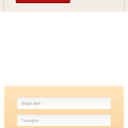
Перезвоним и
проконсультируем
бесплатно
Cкидка при заказе с сайта и
лучшие цены у нас!