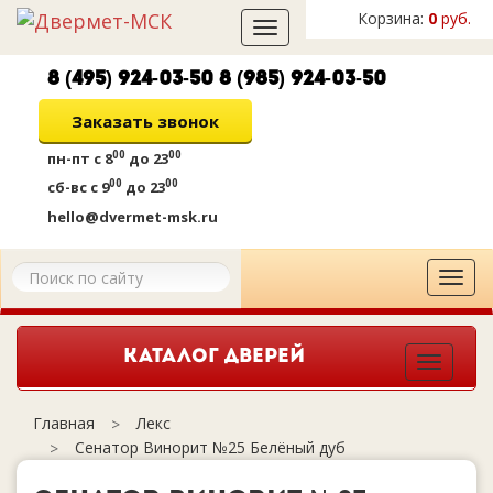
Корзина:
0
руб.
Toggle
navigation
8 (495) 924-03-50
8 (985) 924-03-50
Заказать звонок
00
00
пн-пт
с 8
до 23
00
00
сб-вс
с 9
до 23
hello@dvermet-msk.ru
Tog
navi
КАТАЛОГ ДВЕРЕЙ
Togg
navig
Лекс
Главная
Сенатор Винорит №25 Белёный дуб