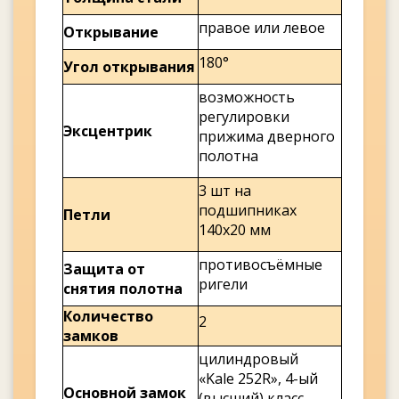
правое или левое
Открывание
180°
Угол открывания
возможность
регулировки
Эксцентрик
прижима дверного
полотна
3 шт на
подшипниках
Петли
140х20 мм
противосъёмные
Защита от
ригели
снятия полотна
Количество
2
замков
цилиндровый
«Kale 252R», 4-ый
Основной замок
(высший) класс