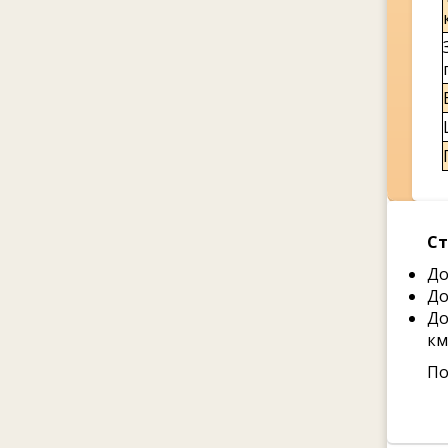
Ст
До
До
До
км
По