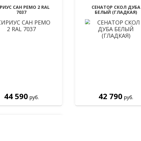
РИУС САН РЕМО 2 RAL
СЕНАТОР СКОЛ ДУБА
7037
БЕЛЫЙ (ГЛАДКАЯ)
44 590
42 790
руб.
руб.
еталлическая дверь
ошкар Ола Лацио 3к
норит грецкий орех
ним и проконсультируем б