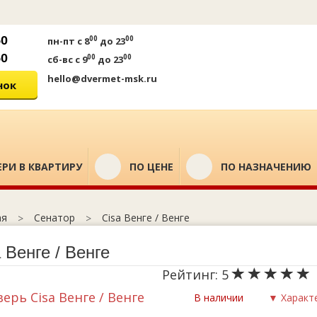
50
00
00
пн-пт
с 8
до 23
50
00
00
сб-вс
с 9
до 23
hello@dvermet-msk.ru
нок
РИ В КВАРТИРУ
ПО ЦЕНЕ
ПО НАЗНАЧЕНИЮ
Сенатор
Cisa Венге / Венге
ая
 Венге / Венге
Рейтинг:
5
В наличии
▼ Характ