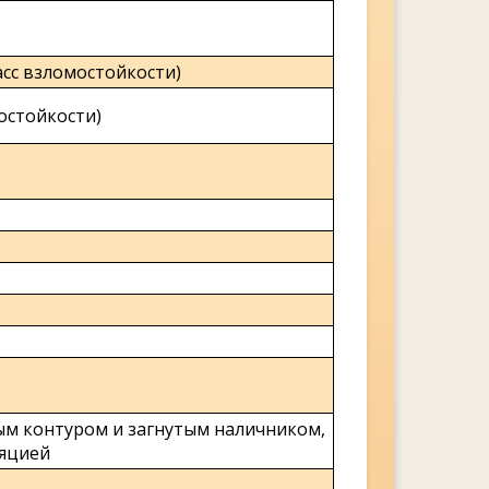
сс взломостойкости)
мостойкости)
ым контуром и загнутым наличником,
яцией