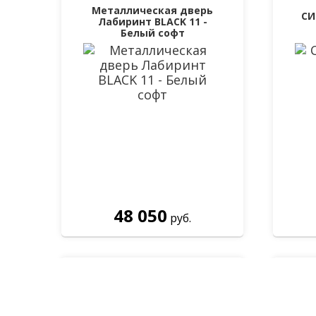
Металлическая дверь
СИ
Лабиринт BLACK 11 -
Белый софт
48 050
руб.
М
Эллада Белый ясень
Й
ви
Перезво