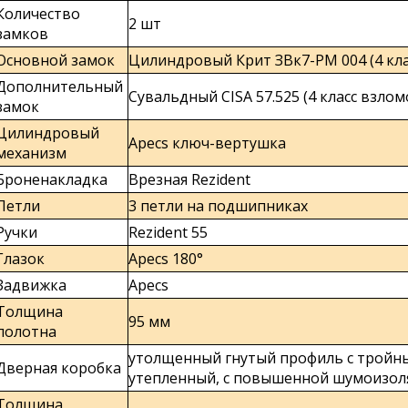
Количество
2 шт
замков
Основной замок
Цилиндровый Крит ЗВк7-РМ 004 (4 кла
Дополнительный
Сувальдный CISA 57.525 (4 класс взло
замок
Цилиндровый
Apecs ключ-вертушка
механизм
Броненакладка
Врезная Rezident
Петли
3 петли на подшипниках
Ручки
Rezident 55
Глазок
Apecs 180°
Задвижка
Apecs
Толщина
95 мм
полотна
утолщенный гнутый профиль с тройн
Дверная коробка
утепленный, с повышенной шумоизол
Толщина