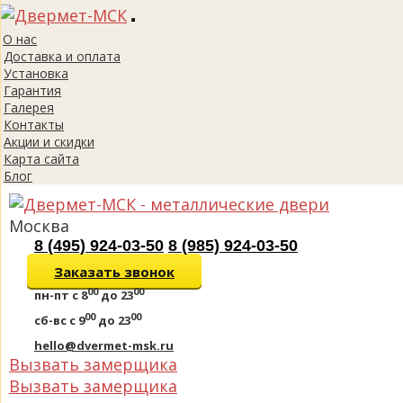
Toggle
О нас
navigation
Доставка и оплата
Установка
Гарантия
Галерея
Контакты
Акции и скидки
Карта сайта
Блог
Москва
8 (495) 924-03-50
8 (985) 924-03-50
Заказать звонок
00
00
пн-пт
с 8
до 23
00
00
сб-вс
с 9
до 23
hello@dvermet-msk.ru
Вызвать замерщика
Вызвать замерщика