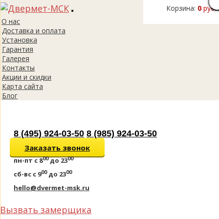
Корзина:
0
руб.
Toggle
О нас
navigation
Доставка и оплата
Установка
Гарантия
Галерея
Контакты
Акции и скидки
Карта сайта
Блог
8 (495) 924-03-50
8 (985) 924-03-50
Заказать звонок
00
00
пн-пт
с 8
до 23
00
00
сб-вс
с 9
до 23
hello@dvermet-msk.ru
Вызвать замерщика