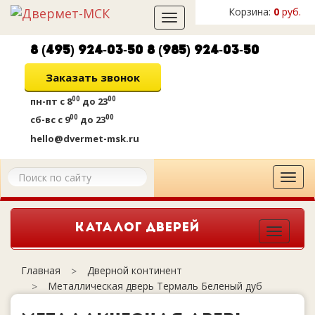
Корзина:
0
руб.
Toggle
navigation
8 (495) 924-03-50
8 (985) 924-03-50
Заказать звонок
00
00
пн-пт
с 8
до 23
00
00
сб-вс
с 9
до 23
hello@dvermet-msk.ru
Tog
navi
КАТАЛОГ ДВЕРЕЙ
Togg
navi
Дверной континент
Главная
Металлическая дверь Термаль Беленый дуб