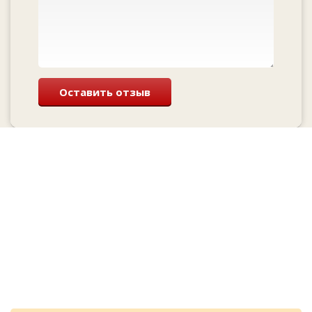
Оставить отзыв
Перезвоним и
проконсультируем
бесплатно
Cкидка при заказе с сайта
и лучшие цены у нас!