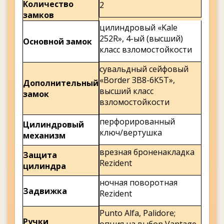
Количество
2
замков
цилиндровый «Kale
252R», 4-ый (высший)
Основной замок
класс взломостойкости
сувальдный сейфовый
«Border ЗВ8-6К5Т»,
Дополнительный
высший класс
замок
взломостойкости
перфорированный
Цилиндровый
ключ/вертушка
механизм
врезная броненакладка
Защита
Rezident
цилиндра
ночная поворотная
Задвижка
Rezident
Punto Alfa, Palidore;
Ручки