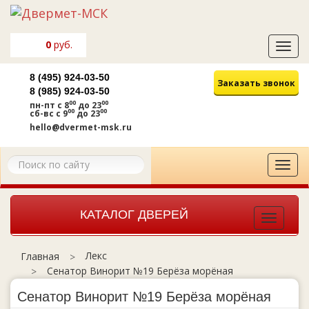
0
руб.
Tog
navi
8 (495) 924-03-50
Заказать звонок
8 (985) 924-03-50
00
00
пн-пт
с 8
до 23
00
00
сб-вс
с 9
до 23
hello@dvermet-msk.ru
Tog
navi
КАТАЛОГ ДВЕРЕЙ
Toggle
navigat
Лекс
Главная
Сенатор Винорит №19 Берёза морёная
Сенатор Винорит №19 Берёза морёная